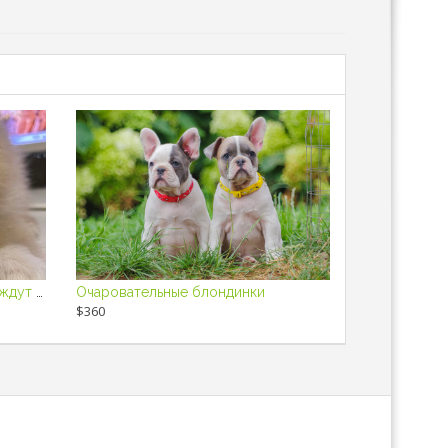
Щенки померанского шпица - ждут вас!
Очаровательные блондинки
$360