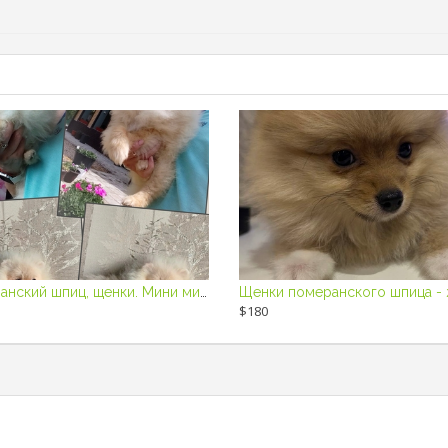
Померанский шпиц, щенки. Мини мишк
$180