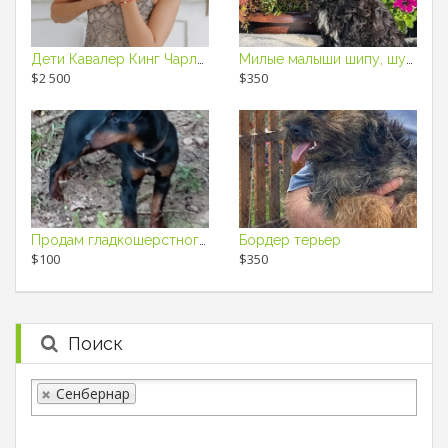
Дети Кавалер Кинг Чарльз Спаниель
Милые малыши шипу, шудель
$2 500
$350
Продам гладкошерстного кобеля ягдтерьерьера
Бордер терьер
$100
$350
Поиск
Сенбернар