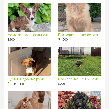
Мальчик корги кардиган
Подрощенная девочка золотистого ретривера
$300
$1 000
Щенок в добрые руки
Прекрасные щенки немецкой овчарки
бесплатно
$205