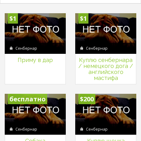
$1
$1
Сенбернар
Сенбернар
Приму в дар
Куплю сенбернара
/ немецкого дога /
английского
мастифа
бесплатно
$200
Сенбернар
Сенбернар
Собака
Куплю щенка