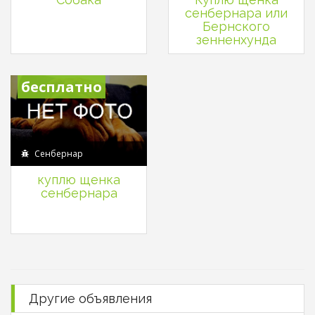
сенбернара или
Бернского
зенненхунда
бесплатно
Сенбернар
куплю щенка
сенбернара
Другие объявления