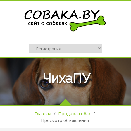
ЧихаПУ
Главная
/
Продажа собак
/
Просмотр объявления