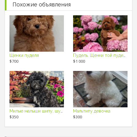
Похожие объявления
Щенки пуделя
Пудель. Щенки той пуделя с родословной.
$700
$1 000
Милые малыши шипу, шудель
Мальтипу девочка
$350
$300