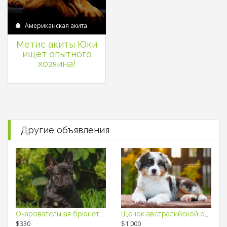
Американская акита
Метис акиты Юки
ищет опытного
хозяина!
Другие объявления
Очаровательная брюнетка
Щенок австралийской овчарки / щенки аусси
$330
$1 000