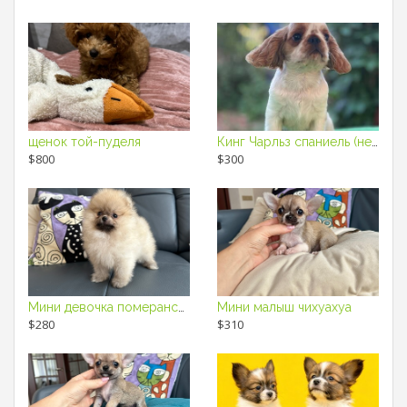
щенок той-пуделя
Кинг Чарльз спаниель (не кавалер)
$800
$300
Мини девочка померанский шпиц
Мини малыш чихуахуа
$280
$310