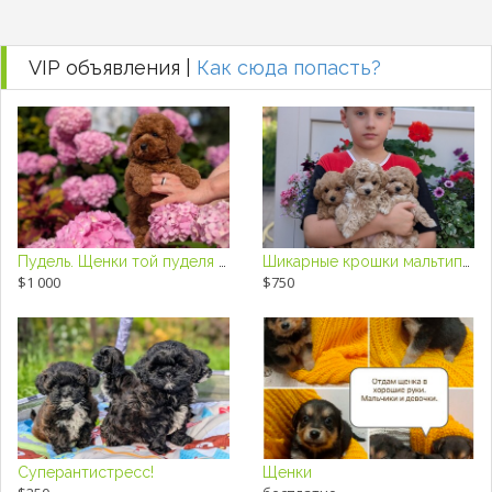
VIP объявления |
Как сюда попасть?
Пудель. Щенки той пуделя с родословной.
Шикарные крошки мальтипу F1
$1 000
$750
Суперантистресс!
Щенки