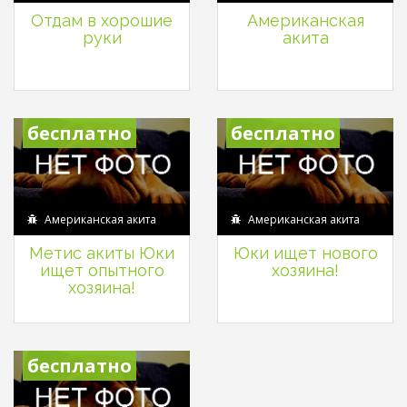
Отдам в хорошие
Американская
руки
акита
бесплатно
бесплатно
Американская акита
Американская акита
Метис акиты Юки
Юки ищет нового
ищет опытного
хозяина!
хозяина!
бесплатно