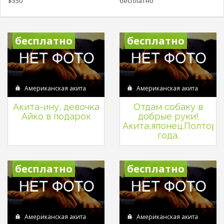
$350
бесплатно
бесплатно
бесплатно
Американская акита
Американская акита
Акита-ину, девочка
Отдам собаку в
Айко в подарок
добрые руки!
Акита,японец.Полтора
года.
бесплатно
бесплатно
Американская акита
Американская акита