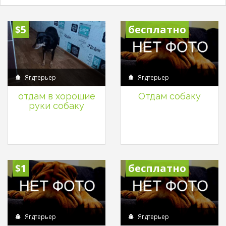
$5
бесплатно
Ягдтерьер
Ягдтерьер
отдам в хорошие
Отдам собаку
руки собаку
$1
бесплатно
Ягдтерьер
Ягдтерьер