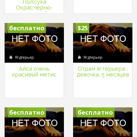
Пол:сука
Окрас:черно-
подпалый
бесплатно
$25
Ягдтерьер
Ягдтерьер
Айса очень
Отдам ягтерьера ,
красивый метис
девочка, 5 месяцев
бесплатно
бесплатно