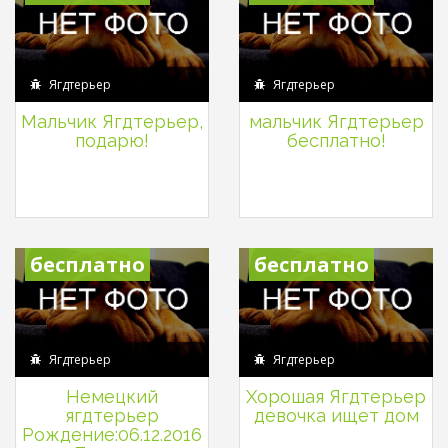
Ягдтерьер
Ягдтерьер
Мальчик Ягдтерьер,
мальчик Ягдтерьер
подарю!
бесплатно!
бесплатно
бесплатно
Ягдтерьер
Ягдтерьер
Немецкий
Хорошая Ягдтерьер
ягдтерьер
девочка ищет дом
Рождение:06.12.2016