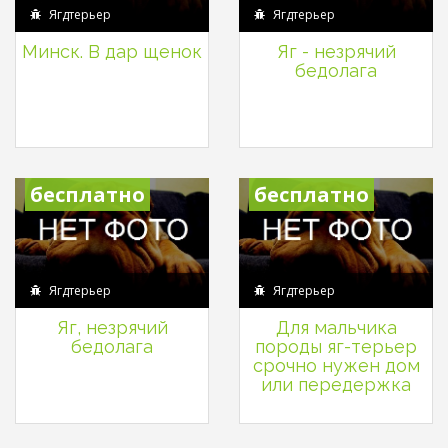
Ягдтерьер
Ягдтерьер
Минск. В дар щенок
Яг - незрячий
бедолага
бесплатно
бесплатно
Ягдтерьер
Ягдтерьер
Яг, незрячий
Для мальчика
бедолага
породы яг-терьер
срочно нужен дом
или передержка