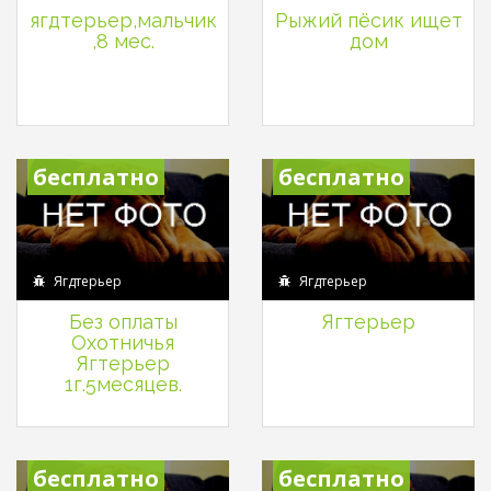
ягдтерьер,мальчик
Рыжий пёсик ищет
,8 мес.
дом
бесплатно
бесплатно
Ягдтерьер
Ягдтерьер
Без оплаты
Ягтерьер
Охотничья
Ягтерьер
1г.5месяцев.
бесплатно
бесплатно