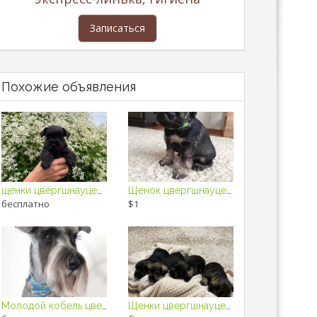
Записаться
Похожие объявления
щенки цвергшнауцера
Щенок цвергшнауцера
бесплатно
$1
Молодой кобель цвергшнауцера. Вязка
Щенки цвергшнауцера