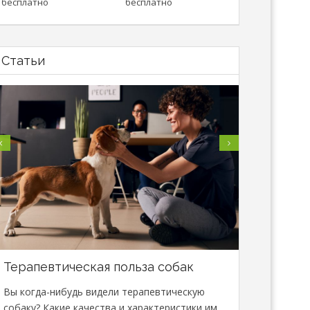
бесплатно
бесплатно
Статьи
Терапевтическая польза собак
В Минске
специали
Вы когда-нибудь видели терапевтическую
сфере зо
собаку? Какие качества и характеристики им