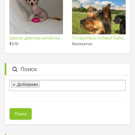
Щенок девочка китайская хохлатая собака
Потерялась собака! Кабель по кличке Рокки. Йоркширский терьер.
$570
бесплатно
Поиск
Доберман