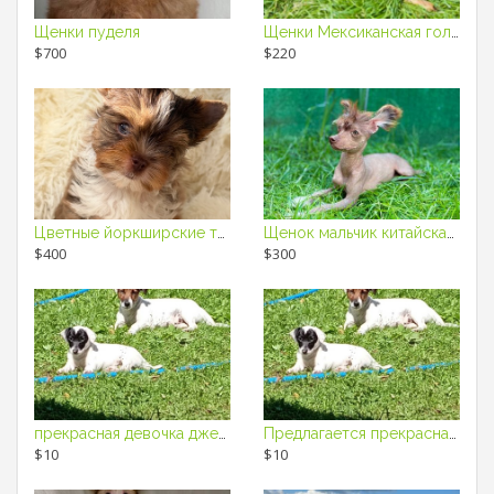
Щенки пуделя
Щенки Мексиканская голая собака Ксоло
$700
$220
Цветные йоркширские терьеры
Щенок мальчик китайская хохлатая собака
$400
$300
прекрасная девочка джек рассел
Предлагается прекрасная малышка джек рассел
$10
$10