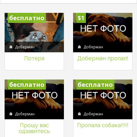
бесплатно
$1
Доберман
Доберман
Потеря
Доберман пропал!
бесплатно
бесплатно
Доберман
Доберман
Прошу вас
Пропала собака!!!!!
одзавитесь