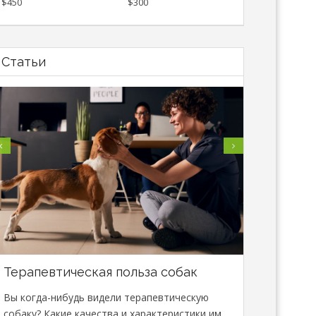
$450
$300
Статьи
Терапевтическая польза собак
В Минске
специали
Вы когда-нибудь видели терапевтическую
сфере зо
собаку? Какие качества и характеристики им