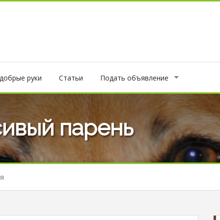
 добрые руки
Статьи
Подать объявление
сивый парень
я