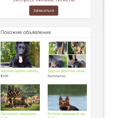
Записаться
Похожие объявления
черные щенки немецкой овчарки
Даром девочка овчарка с помесью.
$500
бесплатно
Питомник немецких овчарок Black Off Alla предлагает к продаже щенков
Кобель немецкой овчарки открыт для вязки