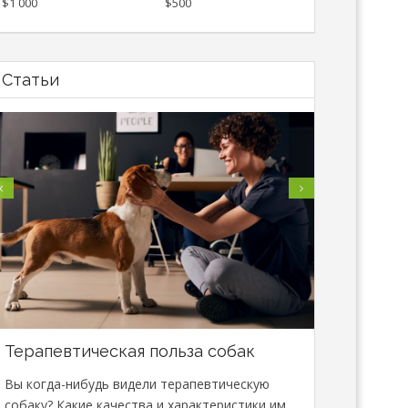
$1 000
$500
Статьи
Терапевтическая польза собак
В Минске
специали
Вы когда-нибудь видели терапевтическую
сфере зо
собаку? Какие качества и характеристики им