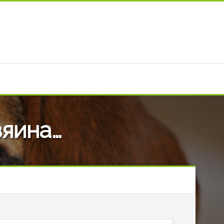
зяина…