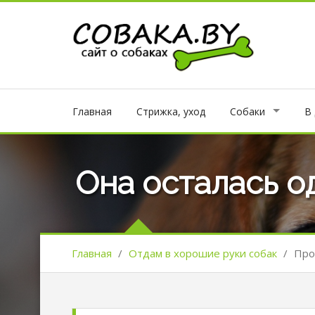
Главная
Стрижка, уход
Собаки
В
Она осталась о
Главная
/
Отдам в хорошие руки собак
/
Про