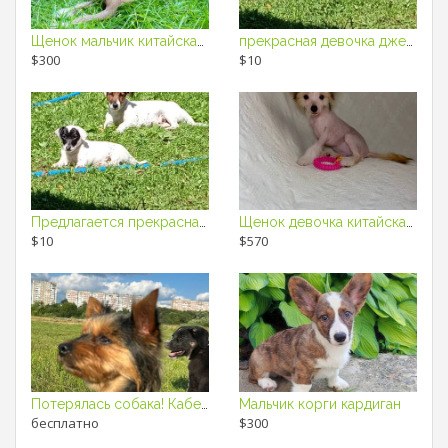
Щенок мальчик китайская хохлатая собака
прекрасная девочка джек рассел
$300
$10
Предлагается прекрасная малышка джек рассел
Щенок девочка китайская хохлатая собака
$10
$570
Потерялась собака! Кабель по кличке Рокки. Йоркширский терьер.
Мальчик корги кардиган
бесплатно
$300