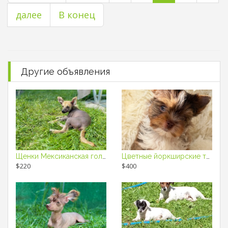
далее
В конец
Другие объявления
Щенки Мексиканская голая собака Ксоло
Цветные йоркширские терьеры
$220
$400