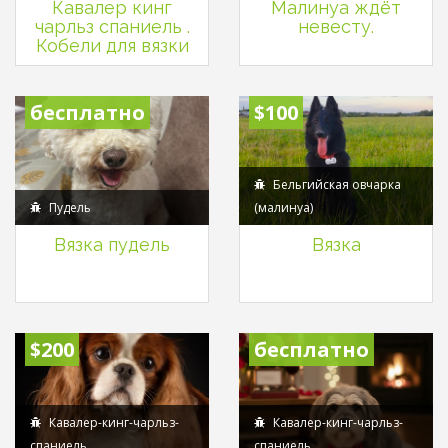
Кавалер кинг
Малинуа ждёт
чарльз спаниель .
невесту.
Кобели для вязки
бесплатно
$100
Бельгийская овчарка
Пудель
(малинуа)
Вязка пудель
Вязка
$200
бесплатно
Кавалер-кинг-чарльз-
Кавалер-кинг-чарльз-
спаниель
спаниель