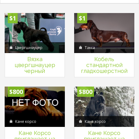
$1
$1
Цвергшнауцер
Такса
Вязка
Кобель
цвергшнауцер
стандартной
черный
гладкошерстной
таксы
$800
$800
Кане корсо
Кане корсо
Кане Корсо
Кане Корсо
приглашает на
приглашает на