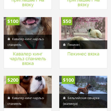
вязку
вязку
$100
$50
Кавалер-кинг-чарльз-
спаниель
Пекинес
Кавалер кинг
Пекинес вязка
чарльз спаниель
вязка
$200
$100
Кавалер-кинг-чарльз-
Бельгийская овчарка
спаниель
(малинуа)