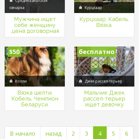
Среднеазиатская
овчарка
Курцхаар
Мужчина ищет
Курцхаар. Кабель.
себе женщину
Вязка.
,цена договорная
$50
бесплатно
Колли
Джек рассел-терьер
Вязка шелти.
Мальчик Джек
Кобель. Чемпион
рассел-терьер
Беларуси.
ищет девочку
В начало
назад
2
3
4
5
6