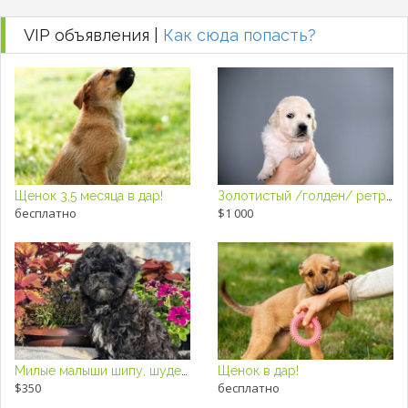
VIP объявления |
Как сюда попасть?
Щенок 3,5 месяца в дар!
Золотистый /голден/ ретривер щенки
бесплатно
$1 000
Милые малыши шипу, шудель
Щенок в дар!
$350
бесплатно