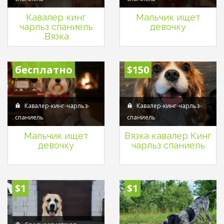
Кавалер кинг
Мальчик ищет
чарльз спаниель
девочку
.Вязка
бесплатно
$150
Кавалер-кинг-чарльз-
Кавалер-кинг-чарльз-
спаниель
спаниель
Мальчик ищет
Вязка кавалер Кинг
девочку
чарльз спаниель
$1
$1