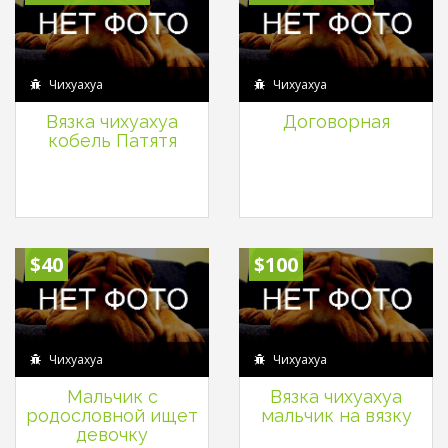
Чихуахуа
Чихуахуа
Вязка чихуахуа
Договорная
кобель Патятя
$40
$100
Чихуахуа
Чихуахуа
Мальчик с
Вязка чихуахуа
родословной ищет
мальчик на вязку
девочку