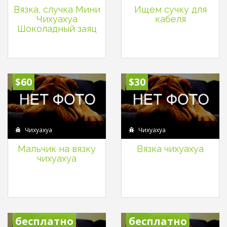
Вязка, случка Мини
Ищем сучку для
Чихуахуа
кабеля
Шоколадный заяц
$60
$30
Чихуахуа
Чихуахуа
Мальчик на вязку
Вязка чихуахуа
чихуахуа
бесплатно
бесплатно