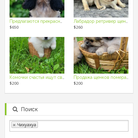
Предлагаются прекрасные щенки Английского кокер спаниеля
Лабрадор ретривер щенки
$650
$260
Комочки счастья ищут свой новый дом
Продажа щенков померанского шпица. Мальчики и девочки ждут свой новый
$200
$200
Поиск
Чихуахуа