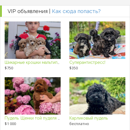
VIP объявления |
Как сюда попасть?
Шикарные крошки мальтипу F1
Суперантистресс!
$750
$350
Пудель. Щенки той пуделя с родословной.
Карликовый пудель
$1 000
бесплатно