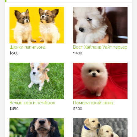
Щенки папильона.
Вест Хайленд Уайт терьер
$500
$400
Вельш корги пемброк
Померанский шпиц
$450
$300