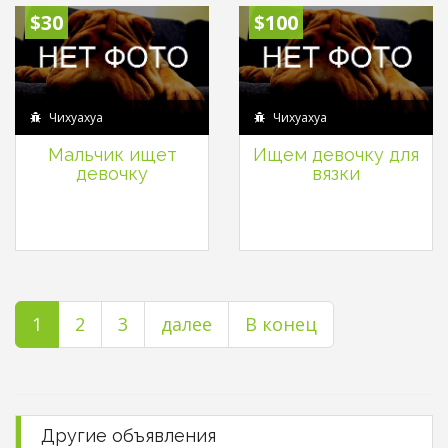
$30
$100
Чихуахуа
Чихуахуа
Мальчик ищет
Ищем девочку для
девочку
вязки
1
2
3
далее
В конец
Другие объявления