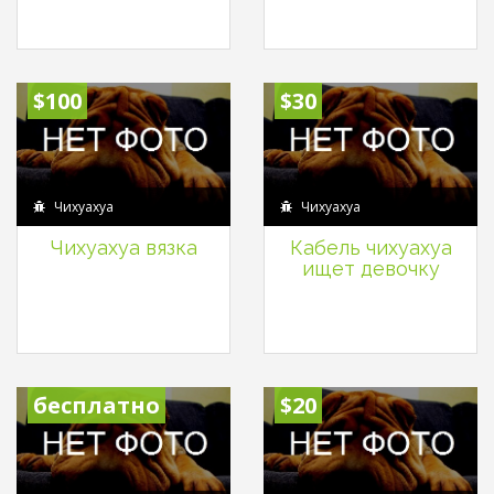
$100
$30
Чихуахуа
Чихуахуа
Чихуахуа вязка
Кабель чихуахуа
ищет девочку
бесплатно
$20