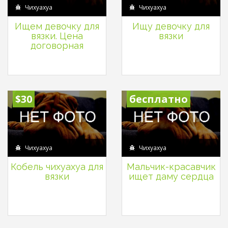
Чихуахуа
Чихуахуа
Ищем девочку для
Ищу девочку для
вязки. Цена
вязки
договорная
$30
бесплатно
Чихуахуа
Чихуахуа
Кобель чихуахуа для
Мальчик-красавчик
вязки
ищет даму сердца