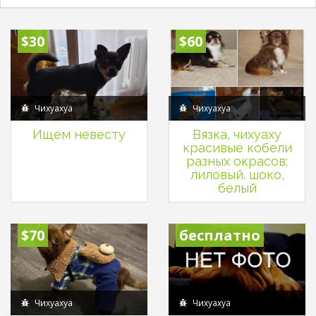
$30
$60
Чихуахуа
Чихуахуа
Ищем невесту
Вязка, чихуаху
красивые кобели
разных окрасов:
лиловый. шоко,
белый
$70
бесплатно
Чихуахуа
Чихуахуа