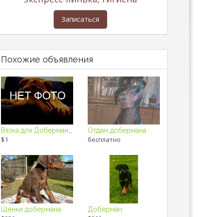
Записаться
Похожие объявления
Вязка для Добермана девочка
Отдам добермана
$1
бесплатно
Щенки добермана
Доберман