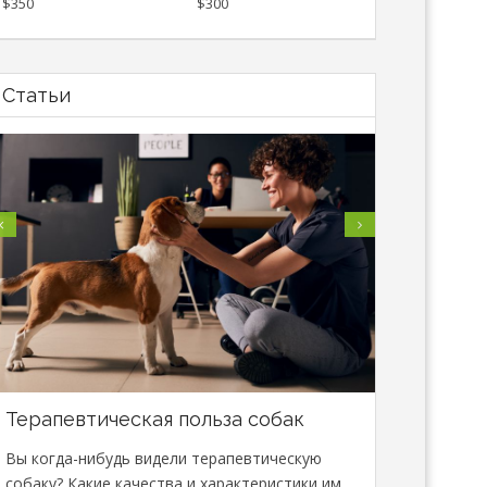
$350
$300
Статьи
Терапевтическая польза собак
В Минске
специали
Вы когда-нибудь видели терапевтическую
сфере зо
собаку? Какие качества и характеристики им