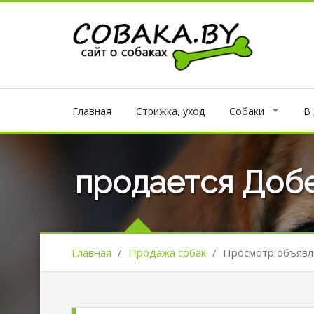
Главная
Стрижка, уход
Собаки
В
продается Доб
Главная
/
Продажа собак
/
Просмотр объявл