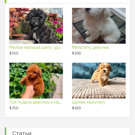
Милые малыши шипу, шудель
Мальтипу девочка
$350
$300
Той пудель девочка и мальчик ред браун
Щенки мальтипу
$750
$430
Статьи