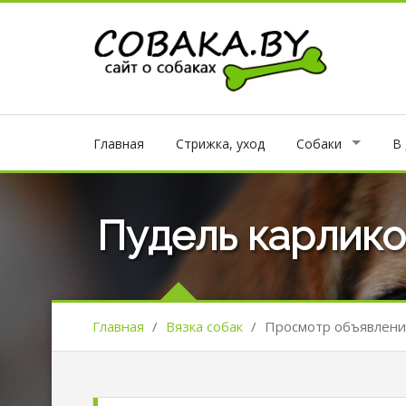
Главная
Стрижка, уход
Собаки
В
Пудель карлико
Главная
/
Вязка собак
/
Просмотр объявлени