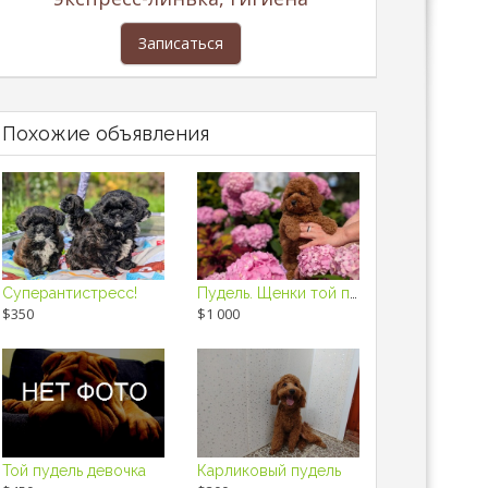
Записаться
Похожие объявления
Суперантистресс!
Пудель. Щенки той пуделя с родословной.
$350
$1 000
Той пудель девочка
Карликовый пудель