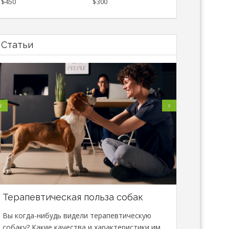
$450
$300
Статьи
Терапевтическая польза собак
В Минске
специали
Вы когда-нибудь видели терапевтическую
сфере зо
собаку? Какие качества и характеристики им