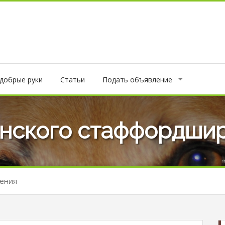
 добрые руки
Статьи
Подать объявление
нского стаффордшир
ения