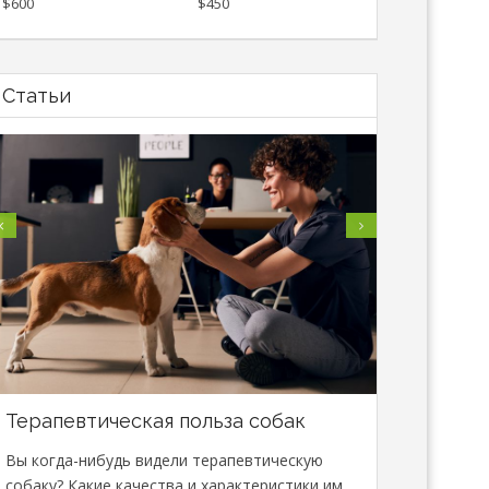
$600
$450
Статьи
Терапевтическая польза собак
В Минске
специали
Вы когда-нибудь видели терапевтическую
сфере зо
собаку? Какие качества и характеристики им