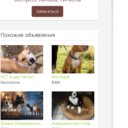
Записаться
Похожие объявления
АСТ в дар !метис!
Амстафф
бесплатно
$400
Щенки Американского стаффордширского терьера
Американский стаффордширский терьер, девочка