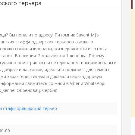
ского терьера
ца? Вы попали по адресу! Питомник Savant MJ's
канских стаффордширских терьеров высшего
хорошо социализированы, жизнерадостны и готовы
тавок! В наличии: 2 мальчика и 1 девочка. Почему
егулярно осматриваются ветеринаром, вакцинированы и
 добрые и ласковые, идеально подходят для семей с
ыми характеристиками и доказали свою здоровую
нформации свяжитесь со мной в Viber и WhatsApp:
js_kennel Обреновац, Сербия
й стаффордширский терьер
00-00