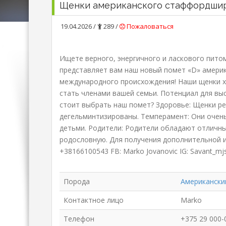
Щенки американского стаффордшир
19.04.2026 /
289 /
Пожаловаться
Ищете верного, энергичного и ласкового питом
представляет вам наш новый помет «D» амери
международного происхождения! Наши щенки 
стать членами вашей семьи. Потенциал для выс
стоит выбрать наш помет? Здоровье: Щенки р
дегельминтизированы. Темперамент: Они очень
детьми. Родители: Родители обладают отличн
родословную. Для получения дополнительной и
+38166100543 FB: Marko Jovanovic IG: Savant_m
Порода
Американски
Контактное лицо
Marko
Телефон
+375 29 000-