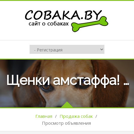
Щенки амстаффа! Стаффорд. Стафф. Амстаф. Американский стаффордширский
Главная
/
Продажа собак
/
Просмотр объявления