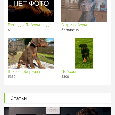
Вязка для Добермана девочка
Отдам добермана
$1
бесплатно
Щенки добермана
Доберман
$350
$300
Статьи