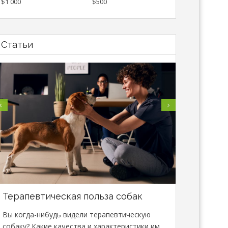
$1 000
$500
Статьи
Терапевтическая польза собак
В Минске
специали
Вы когда-нибудь видели терапевтическую
сфере зо
собаку? Какие качества и характеристики им