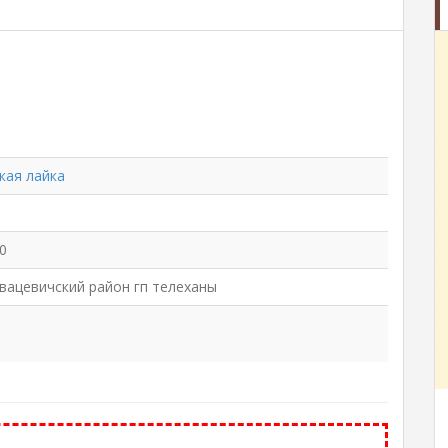
кая лайка
0
ивацевичский район гп телеханы