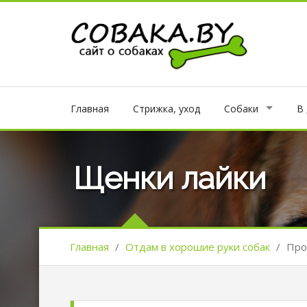
Главная
Стрижка, уход
Собаки
В
Щенки лайки
Главная
/
Отдам в хорошие руки собак
/
Про