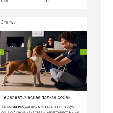
$200
$1
Статьи
Терапевтическая польза собак
В Минске
специали
Вы когда-нибудь видели терапевтическую
сфере зо
собаку? Какие качества и характеристики им