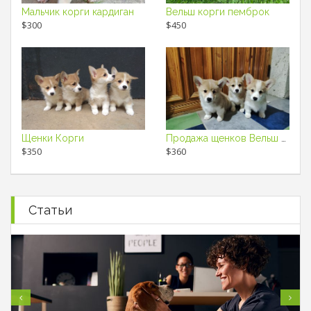
Мальчик корги кардиган
Вельш корги пемброк
$300
$450
Щенки Корги
Продажа щенков Вельш Корги Пемброк
$350
$360
Статьи