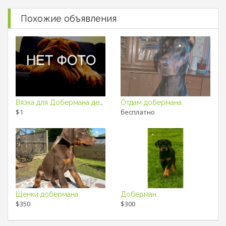
Похожие объявления
Вязка для Добермана девочка
Отдам добермана
$1
бесплатно
Щенки добермана
Доберман
$350
$300