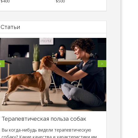
$400
$500
Статьи
Терапевтическая польза собак
В Минске
специали
Вы когда-нибудь видели терапевтическую
сфере зо
собаку? Какие качества и характеристики им