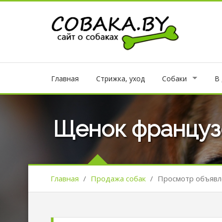
Главная
Стрижка, уход
Собаки
В
Щенок француз
Главная
/
Продажа собак
/
Просмотр объявл