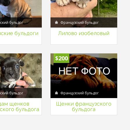
ский бульдог
Французский бульдог
ские бульдоги
Лилово изобеловый
$200
ский бульдог
Французский бульдог
дам щенков
Щенки французского
ского бульдога
бульдога