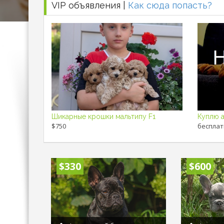
VIP объявления |
Как сюда попасть?
Шикарные крошки мальтипу F1
$750
бесплат
$330
$600