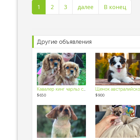
1
2
3
далее
В конец
Другие объявления
Кавалер кинг чарльз спаниель щенки
$650
$900