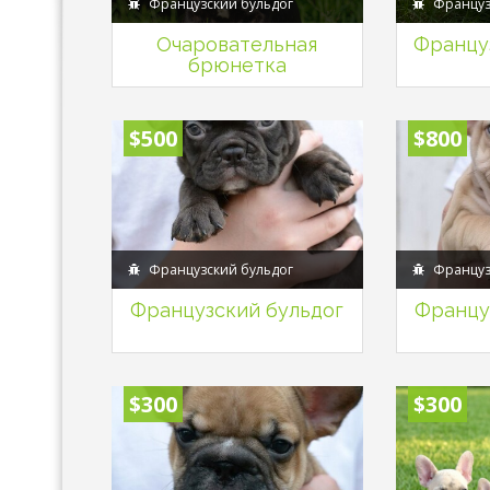
Французский бульдог
Француз
Очаровательная
Француз
брюнетка
$500
$800
Французский бульдог
Француз
Французский бульдог
Францу
$300
$300