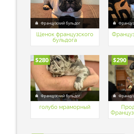
Французский бульдог
Француз
Щенок французского
Француз
бульдога
$280
$290
Французский бульдог
Француз
голубо мраморный
Про
Француз