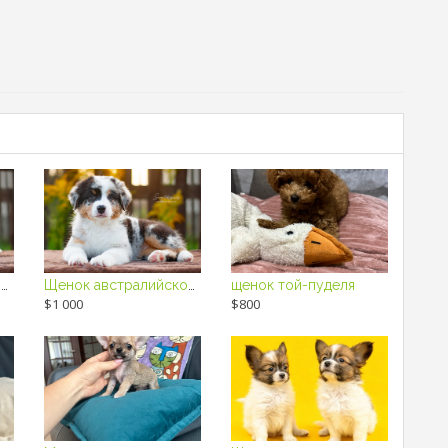
Щенок австралийской овчарки / щенки аусси
Щенок австралийской овчарки / щенки аусси
щенок той-пуделя
$1 000
$800