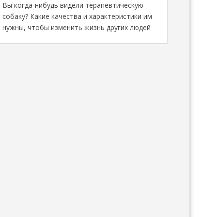
Вы когда-нибудь видели терапевтическую
сфере зо
собаку? Какие качества и характеристики им
Масштабная 
нужны, чтобы изменить жизнь других людей
развернетс
25 по 27 ок
специалисто
домашних п