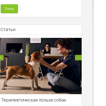
Статьи
Терапевтическая польза собак
В Минске
специали