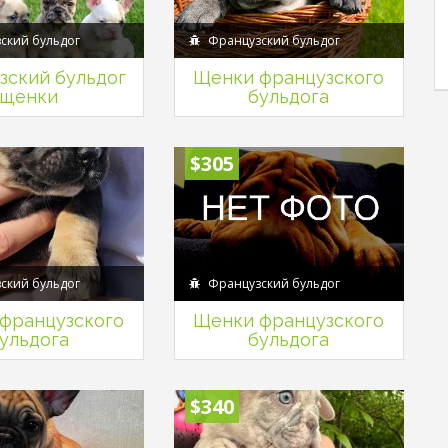
ский бульдог
Французский бульдог
зский бульдог
Щенки французского
щенки
бульдога
$305
ский бульдог
Французский бульдог
французского
Щенки французского
ульдога
бульдога
$340