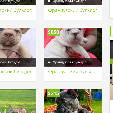
ский бульдог
Французский бульдог
ский бульдог.
Французский бульдог
$850
ский бульдог
Французский бульдог
зский бульдог
Французский бульдог
$215