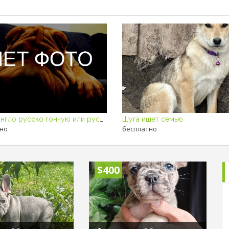
Куплю англо русско гончую или русско гончую с дипломом заяц,лиса,возра
Шуга ищет семью
но
бесплатно
$400