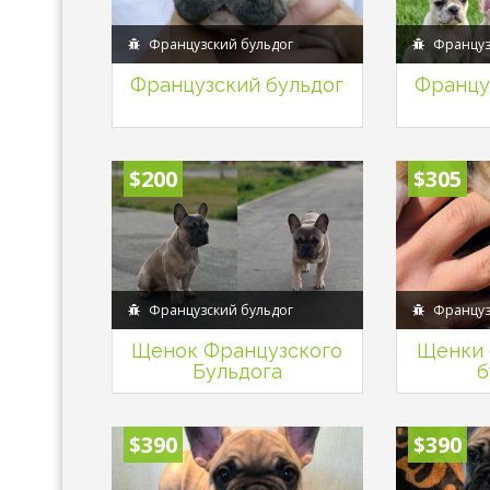
Французский бульдог
Француз
Французский бульдог
Францу
$200
$305
Французский бульдог
Француз
Щенок Французского
Щенки 
Бульдога
б
$390
$390