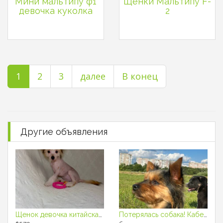
Мини мальтипу ф1
Щенки Мальтипу F-
девочка куколка
2
1
2
3
далее
В конец
Другие объявления
Щенок девочка китайская хохлатая собака
Потерялась собака! Кабель по кличке Рокки. Йоркширский терьер.