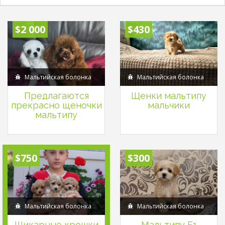
$2 000
$430
Мальтийская болонка
Мальтийская болонка
Предлагаются
Щенки мальтипу
прекрасно щеночки
мальчики
мальтипу
$750
$300
Мальтийская болонка
Мальтийская болонка
Шикарные крошки
Мальтипу F1