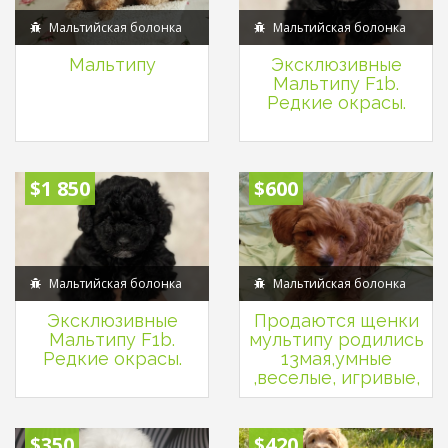
Мальтийская болонка
Мальтийская болонка
Мальтипу
Эксклюзивные
Мальтипу F1b.
Редкие окрасы.
$1 850
$600
Мальтийская болонка
Мальтийская болонка
Эксклюзивные
Продаются щенки
Мальтипу F1b.
мультипу родились
Редкие окрасы.
13мая,умные
,веселые, игривые,
$350
$420