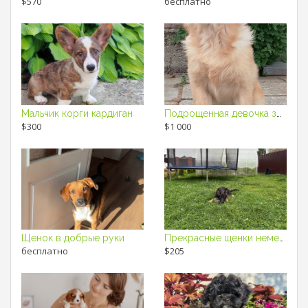
$570
бесплатно
Мальчик корги кардиган
Подрощенная девочка золотистого ретривера
$300
$1 000
Щенок в добрые руки
Прекрасные щенки немецкой овчарки
бесплатно
$205