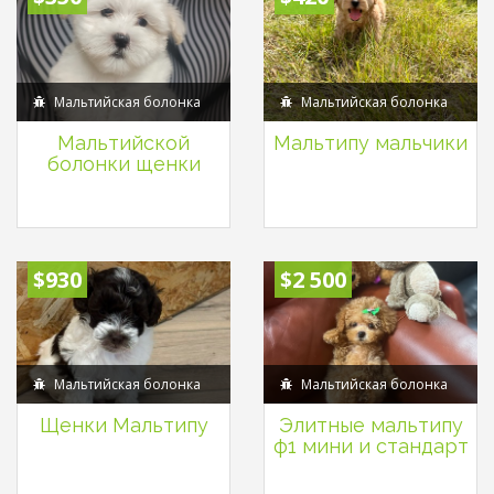
Мальтийская болонка
Мальтийская болонка
Мальтийской
Мальтипу мальчики
болонки щенки
$930
$2 500
Мальтийская болонка
Мальтийская болонка
Щенки Мальтипу
Элитные мальтипу
ф1 мини и стандарт