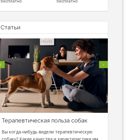
бесплатно
бесплатно
Статьи
Терапевтическая польза собак
В Минске
специали
Вы когда-нибудь видели терапевтическую
сфере зо
собаку? Какие качества и характеристики им