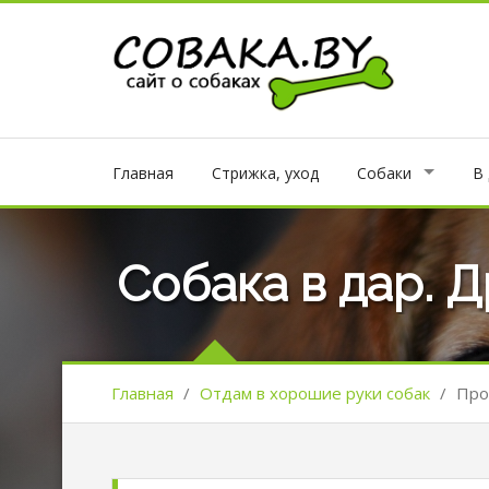
Главная
Стрижка, уход
Собаки
В
Собака в дар. 
Главная
/
Отдам в хорошие руки собак
/
Про