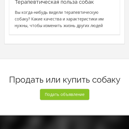
Терапевтическая польза собак
В
с
Вы когда-нибудь видели терапевтическую
с
собаку? Какие качества и характеристики им
М
нужны, чтобы изменить жизнь других людей
в
о
о
Продать или купить собаку