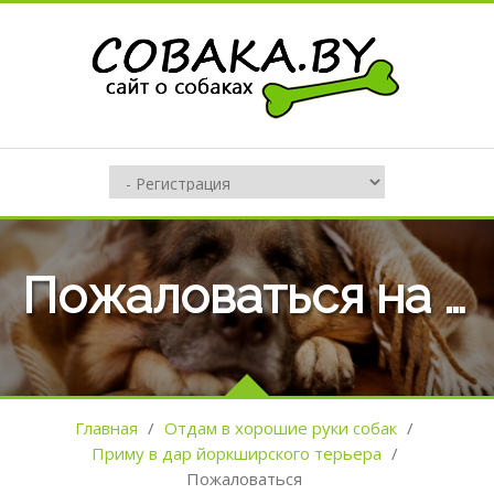
Пожаловаться на оъявление №103297
Главная
/
Отдам в хорошие руки собак
/
Приму в дар йоркширского терьера
/
Пожаловаться