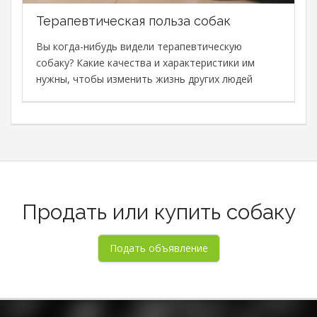
Терапевтическая польза собак
В
с
Вы когда-нибудь видели терапевтическую
с
собаку? Какие качества и характеристики им
М
нужны, чтобы изменить жизнь других людей
в
о
о
Продать или купить собаку