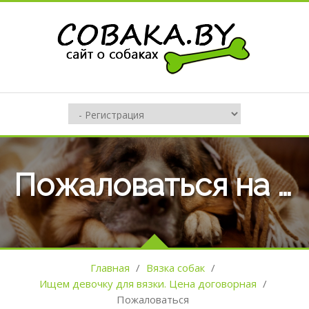
Пожаловаться на оъявление №106961
Главная
/
Вязка собак
/
Ищем девочку для вязки. Цена договорная
/
Пожаловаться