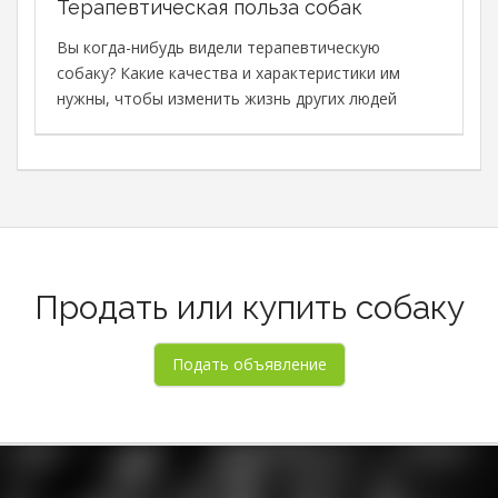
Терапевтическая польза собак
В
с
Вы когда-нибудь видели терапевтическую
с
собаку? Какие качества и характеристики им
М
нужны, чтобы изменить жизнь других людей
в
о
о
Продать или купить собаку