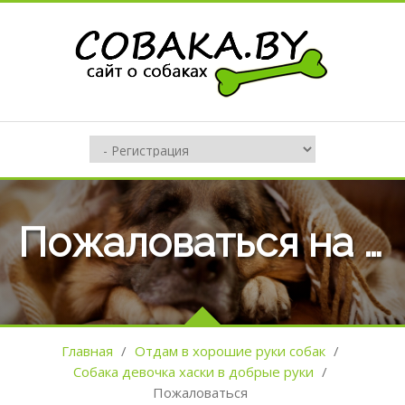
Пожаловаться на оъявление №109830
Главная
/
Отдам в хорошие руки собак
/
Собака девочка хаски в добрые руки
/
Пожаловаться