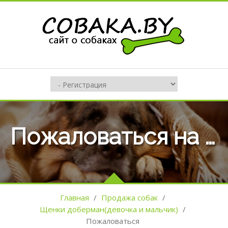
Пожаловаться на оъявление №112976
Главная
/
Продажа собак
/
Щенки доберман(девочка и мальчик)
/
Пожаловаться