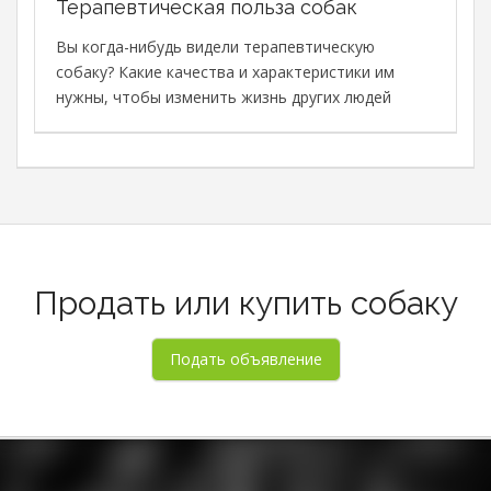
Терапевтическая польза собак
В
с
Вы когда-нибудь видели терапевтическую
с
собаку? Какие качества и характеристики им
М
нужны, чтобы изменить жизнь других людей
в
о
о
Продать или купить собаку