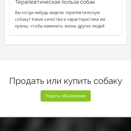
Терапевтическая польза собак
В
с
Вы когда-нибудь видели терапевтическую
с
собаку? Какие качества и характеристики им
М
нужны, чтобы изменить жизнь других людей
в
о
о
Продать или купить собаку