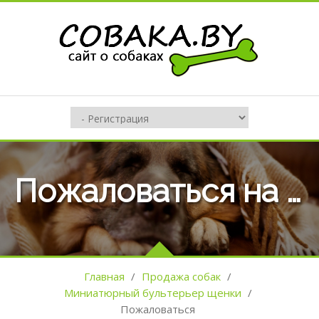
Пожаловаться на оъявление №113928
Главная
/
Продажа собак
/
Миниатюрный бультерьер щенки
/
Пожаловаться