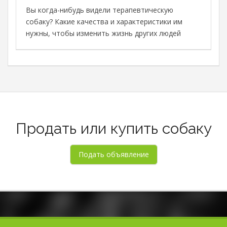
с
Вы когда-нибудь видели терапевтическую
с
собаку? Какие качества и характеристики им
М
нужны, чтобы изменить жизнь других людей
в
о
о
Продать или купить собаку