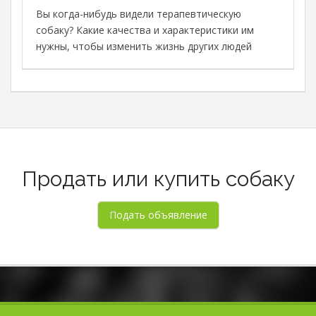
с
Вы когда-нибудь видели терапевтическую
с
собаку? Какие качества и характеристики им
М
нужны, чтобы изменить жизнь других людей
в
о
о
Продать или купить собаку