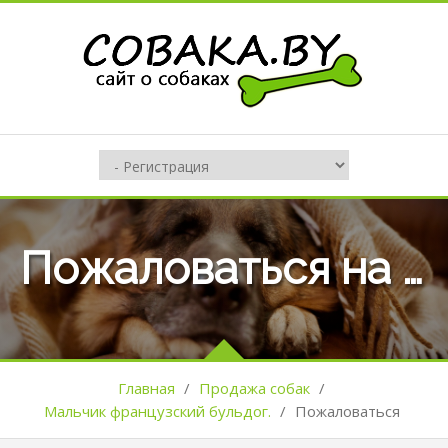
Пожаловаться на оъявление №116899
Главная
/
Продажа собак
/
Мальчик французский бульдог.
/
Пожаловаться