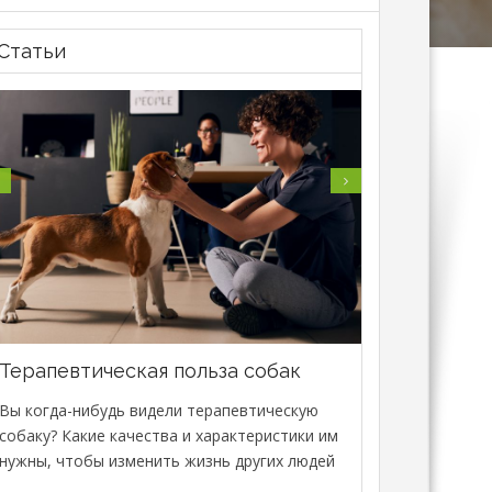
Статьи
Терапевтическая польза собак
В Минске 
специализи
Вы когда-нибудь видели терапевтическую
сфере зоо
собаку? Какие качества и характеристики им
Масштабная Do
нужны, чтобы изменить жизнь других людей
развернется 