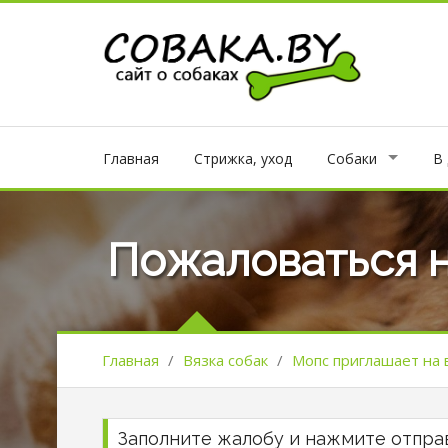
Главная
Стрижка, уход
Собаки
В
Пожаловаться 
Главная
/
Вязка собак
/
Мопс приглашает на 
Заполните жалобу и нажмите отпра