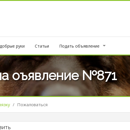
 добрые руки
Статьи
Подать объявление
на оъявление №871
вязку
/
Пожаловаться
вить