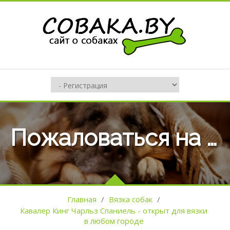
Пожаловаться на оъявление №93083
Главная
/
Вязка собак
/
Кавалер Кинг Чарльз Спаниель - открыт для вязки
в любом городе