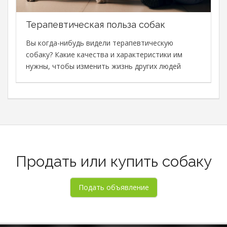
Терапевтическая польза собак
В
с
Вы когда-нибудь видели терапевтическую
с
собаку? Какие качества и характеристики им
М
нужны, чтобы изменить жизнь других людей
в
о
о
Продать или купить собаку